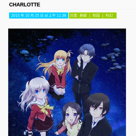
CHARLOTTE
2015 年 10 月 25 日 at 上午 11:38
分类:
悬疑
|
校园
|
科幻