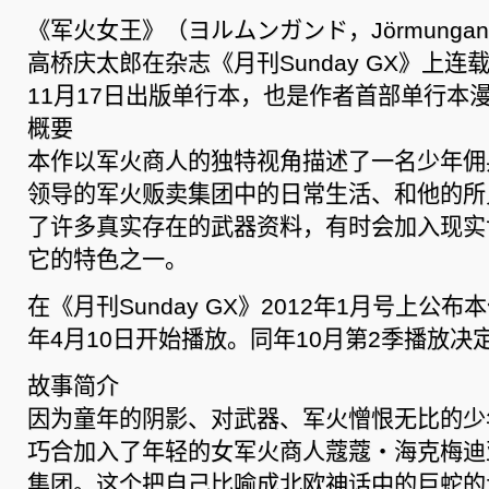
《军火女王》（ヨルムンガンド，Jörmunga
高桥庆太郎在杂志《月刊Sunday GX》上连
11月17日出版单行本，也是作者首部单行本
概要
本作以军火商人的独特视角描述了一名少年佣
领导的军火贩卖集团中的日常生活、和他的所
了许多真实存在的武器资料，有时会加入现实
它的特色之一。
在《月刊Sunday GX》2012年1月号上公布
年4月10日开始播放。同年10月第2季播放决
故事简介
因为童年的阴影、对武器、军火憎恨无比的少
巧合加入了年轻的女军火商人蔻蔻‧海克梅迪
集团。这个把自己比喻成北欧神话中的巨蛇的