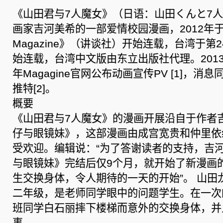
《山田君与7人魔女》（日语：山田くんと7
画家吉河美希的一部爱情校园漫画，2012年
Magazine》（讲谈社）开始连载，台湾于第
始连载，台湾中文版由东立出版社代理。2013
年Magagine官网公布动画宣传PV [1]，
推特[2]。
概要
《山田君与7人魔女》的漫画开展沿自于作者
仔与眼镜妹》，这部漫画由成宫宽贵和仲里依
受欢迎。编辑说：“为了答谢读者的支持，吉
与眼镜妹》完结后仅9个月，就开始了新漫画
生交换身体，令人期待的一天的开始”。 山田
二年级，是老师同学眼中的问题学生。在一次
班同学白石丽摔下楼梯而意外的交换身体，并
事……。