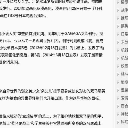
テールになります。）是水泽梦所著的日本轻小说作品，插图由
情
发行。2014年动画化及漫画化，漫画在9月25日开始于《月刊
战
9日动画在TBS等日本电视台播出。
推
搞
馆轻小说大奖”审查员特别奖[3]，同年6月于GAGAGA文库刊行。授
日
れは、ついんてーるの異世界）[3]，刊行时则改成《我，要成
未
说单行本第5卷（2013年12月18日发售）的书带上，发表了“动
机
底发表动画化消息后，第6卷（2014年6月18日发表）发表了最新情
机
化消息[6]。
校
格
治
温
来自异世界的谜之美少女“朵艾儿”授予变身成幼女形态的双马尾英
爱
性力”为粮食的异世界怪物们也开始出现。作为这些怪物的目标，
百
神
属性来驱动的“空想装甲”的总二，为了维护地球和双马尾的和平，
科
尾战士“蓝马尾战士”和学生会长神堂慧理那所变身的双马尾战士