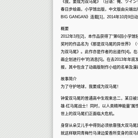
《我，要成为双马尾》（日语：俺、ツイン
春日步绘画，小学馆出版，中文版由尖端出版
BIG GANGAN》连载[1]，2014年10月
概要
2012年3月[2]，本作品获得了“第6回小学
奖时的作品名为《那是双马尾的异世界》（そ
为双马尾》。此作亦是作者的出道作[4]。在小
画企划进行中”的消息[5]。在去2013年年
报，其中包含了动画版制作小组的名单及漫画
故事简介
为了守护地球，我要成为双马尾！
钟爱双马尾的普通高中生观束总二，某日被
雄·红马尾战士！同时，以人类精神能量“属
世上的双马尾们正面临大危机。
身穿从朵艾儿手中得到必须依靠强大双马尾
就这样联同青梅竹马津边爱香所变身的双马