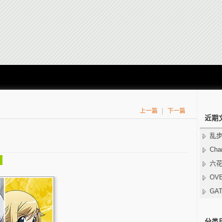
|
上一篇
下一篇
近期
乱
Char
六
OV
GA
分类