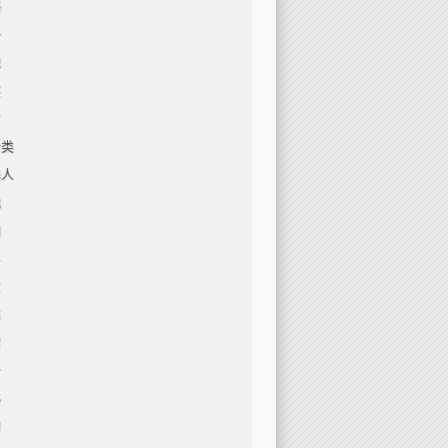
感
争
理
笑
常
分类
器人
战
园
斗
愈
馨
情
合
秘
幻