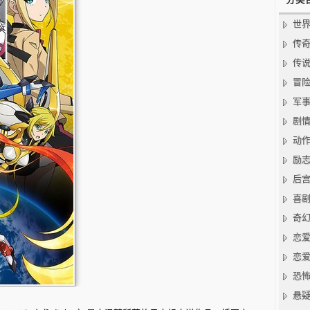
世
传
传
冒
军
剧
动
励
后
喜
奇
恋
恋
恐
悬