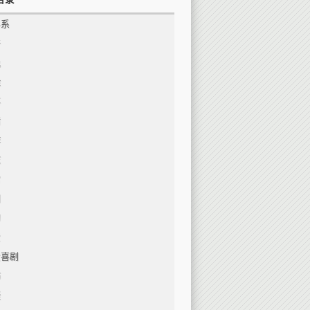
界系
奇
说
险
事
情
作
志
宫
剧
幻
爱
爱喜剧
怖
疑