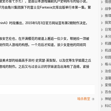
彼女の育てかた），是由日本游戏编剧丸户史明所写的轻小说，
情
7月由角川集团旗下的富士见Fantasia文库出版单行本第一集。繁
战
推
搞
aminA》时段播出，2015年5月3日官方网站宣布第2期制作决定。
日
未
族安艺伦也，在开满樱花的坡道上邂逅一位少女，帮她捡一顶被
机
制作同人游戏的构想。一个月后才知道，该少女是他的同班同
机
校
级美术部的绘画高手泽村·史宾瑟·英梨梨，以及优等生学姐霞之丘
格
游戏的制作。之后又与过去认识的学妹波岛出海有了连络，紧接
治
温
爱
百
暗杀教室
神
科