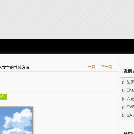
|
上一篇
下一篇
人女主的养成方法
近期
乱
Char
论
六
OV
GA
分类