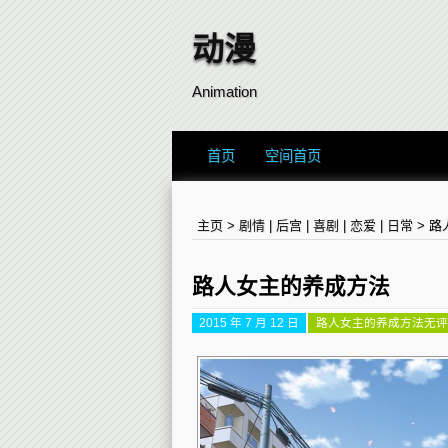
动漫
Animation
首页
空间首页
主页
>
剧情
|
后宫
|
喜剧
|
恋爱
|
日常
>
路
路人女主的养成方法
2015 年 7 月 12 日
路人女主的养成方法
无评