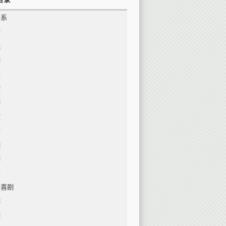
界系
奇
说
险
事
情
作
志
宫
剧
幻
爱
爱喜剧
怖
疑