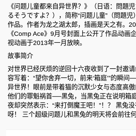
《问题儿童都来自异世界？》（日语：問題児
るそうですよ？），简称“问题儿童”（問題児
作品。作者为龙之湖太郎，插画是天之有。20
《Comp Ace》9月号封面上公开了作品动
视动画于2013年一月放映。
故事简介
对世界已经厌烦的逆回十六夜收到了一封邀请
容写着：“望你舍弃一切，前来‘箱庭’”的瞬间
异世界！眼前是带着猫的沉默少女与态度高傲
他们的罪魁祸首──黑兔，当黑兔正在说明箱
夜却突然表示：“来打倒魔王吧！”！？ 黑兔
呀！ 三个超级问题儿和黑兔的明天将会前往