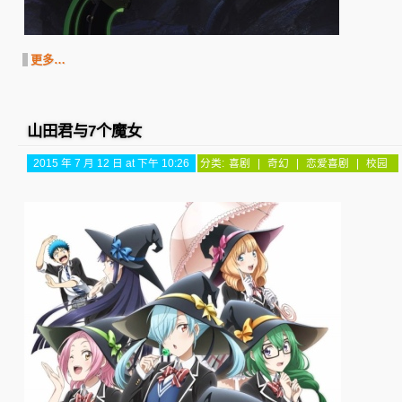
更多…
山田君与7个魔女
2015 年 7 月 12 日 at 下午 10:26
分类:
喜剧
|
奇幻
|
恋爱喜剧
|
校园