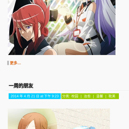
更多…
一周的朋友
2014 年 4 月 21 日 at 下午 9:23
分类:
校园
|
治愈
|
温馨
|
耽美