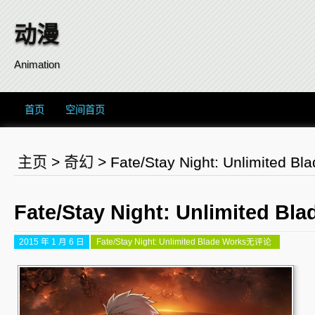
动漫
Animation
首页
空间首页
主页
>
奇幻
>
Fate/Stay Night: Unlimited Bl
Fate/Stay Night: Unlimited Bl
2015 年 1 月 6 日
Fate/Stay Night: Unlimited Blade Works
无评论