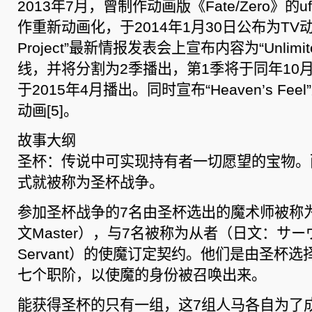
2013年7月，曾制作动画版《Fate/Zero》的u
作重新动画化，于2014年1月30日公布为TV动画
Project”最新情报发表会上宣布内容为“Unlimited
线，并将分割为2季播出，第1季将于同年10
于2015年4月播出。同时宣布“Heaven’s Fe
动画[5]。
故事大纲
圣杯：传说中可实现持有者一切愿望的宝物。
式就被称为圣杯战争。
参加圣杯战争的7名由圣杯选出的魔术师被称
文Master），与7名被称为从者（日文：サ
Servant）的使魔订定契约。他们是由圣杯
七个职阶，以使魔的身份被召唤出来。
能获得圣杯的只有一组，这7组人马各自为了