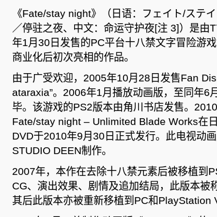
《Fate/stay night》（日语：フェイト/
／停驻之夜、中文：命运守护夜[注 3]）是由TYP
年1月30日发售的PC平台十八禁文字冒险游戏，
商业化后初次亮相的作品。
由于广受欢迎，2005年10月28日发售Fan Disc“F
ataraxia”。2006年1月播放动画版，至同年
毕。该游戏的PS2版本由角川书店发售。2010
Fate/stay night – Unlimited Blade Wo
DVD于2010年9月30日正式发行。此电视动
STUDIO DEEN制作。
2007年，本作在去除十八禁元素后被移植到P
CG、演出效果、剧情及追加结局，此版本被称为《
其后此版本亦被重新移植到PC和PlayStation V