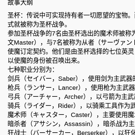
故事大纲
圣杯：传说中可实现持有者一切愿望的宝物。
式就被称为圣杯战争。
参加圣杯战争的7名由圣杯选出的魔术师被称
文Master），与7名被称为从者（サーヴァント
使魔订定契约。他们是由圣杯选择的七位英灵
以使魔的身份被召唤出来。
七种职业分别为：
剑兵（セイバー，Saber），使用剑为主武器
枪兵（ランサー，Lancer），使用枪为主武
弓兵（アーチャー，Archer），以弓箭为主
骑兵（ライダー，Rider），以骑乘工具作为
魔术师（キャスター，Caster），主要使用
暗杀者（アサシン，Assassin），暗杀战为
狂战士（バーサーカー，Berserker），以