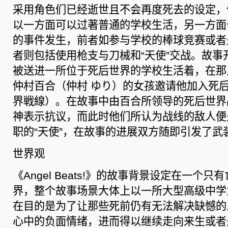
采用角色们已经逝世且不会再度死去的设定，
以一方面可以过著普通的学校生活，另一方面
的事件发生，前者如参与学校的棒球竞赛或者
者则包括使用枪支与刀械和“天使”交战。故事
被送进一所位于死后世界的学校生活着，在那
仲村百合（仲村 ゆり）的女孩邀请他加入死
界戦線）。在故事中由百合所领导的死后世界
神表示抗议，而此时他们所认为战线的敌人便
职的“天使”，在故事的进展双方随即引发了武
世界观
《Angel Beats!》的故事背景设定在一个只
界，整个故事场景大体上以一所大型高级中学
在目的是为了让那些死前仍有无法解决缺憾的
心中的负面情绪，进而得以继续走向来生或者