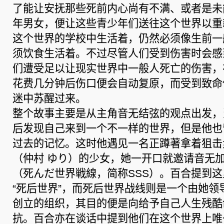
了能让安抚那些死前内心尚有不满、或者是未
年男女，便让这些青少年们送往这个世界以重
这个世界的学校中生活着，仍然必须像生前一
须饮食生活着。不过尽管人们受到伤害时会感
们遭受足以让现实世界中一般人死亡的伤害，
花费几分钟后伤口便会自动复原，而受到致命
迷中苏醒过来。
整个故事主要是从主角音无结弦的观点出发，
后发现自己来到一个不一样的世界，但是他也
过去的记忆。这时他遇见一名正蹲著拿着狙击
（仲村 ゆり）的少女，她一开口就邀请音无加
（死んだ世界戦線，简称SSS）。百合提到
“死后世界”，而死后世界战线则是一个由她领
创立的组织，其目的便是向给予自己人生残酷命
抗。百合亦在谈话中提到他们在这个世界上唯