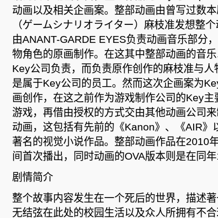
动画以及相关企画案。整部动画由曾写过数本
（ゲームシナリオライター）麻枝准发想整个
由ANANT-GARDE EYES负责动画音乐部分
物角色的原画制作。在这其中整部动画的音乐
Key公司负责，而负责原作创作的麻枝准与人物
是属于Key公司的员工。然而这次企画案为K
画创作，在这之前作为游戏制作公司的Key主
游戏，再借由授权的方式交由其他动画公司来
动画，这包括有先前的《Kanon》、《AIR》
著名的视觉小说作品。整部动画作品在2010年
间首次播出，同时动画的OVA版本则是在同年1
剧情简介
整个故事内容发生在一个死后的世界，描述著
无结弦在此处的校园生活以及众人所拥有不合