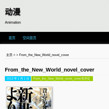
动漫
Animation
首页
空间首页
主页
> >
From_the_New_World_novel_cover
From_the_New_World_novel_cover
2013 年 1 月 1 日
From_the_New_World_novel_cover
无评论