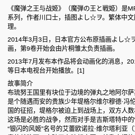
《魔弹之王与战姬》（魔弾の王と戦姫）是M
系列，作者川口士，插图よし☆ヲ。繁体中文
理。
2014年3月3日，日本官方公布原插画よし
画，第9卷开始会由片桐雏太负责插画。
2013年7月发布本作品将会动画化的消息，2014
等日本电视台开始播放。[1]
故事简介
布琉努王国里有块位于边境的弹丸之地阿尔萨
是个随遇而安的贵族少年堤格尔维尔穆德·冯
国的征招，堤格尔被迫上到战场上，双方人数
这场是必胜的战争，然而对手是吉斯塔特中的“
“银闪的风姬”名号的艾蕾欧诺拉·维尔塔利亚